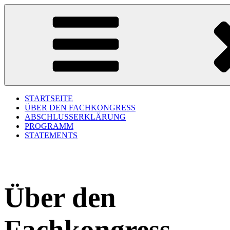
Zum
150 Jahre §218
Inhalt
springen
STARTSEITE
ÜBER DEN FACHKONGRESS
ABSCHLUSSERKLÄRUNG
PROGRAMM
STATEMENTS
Über den
Fachkongress