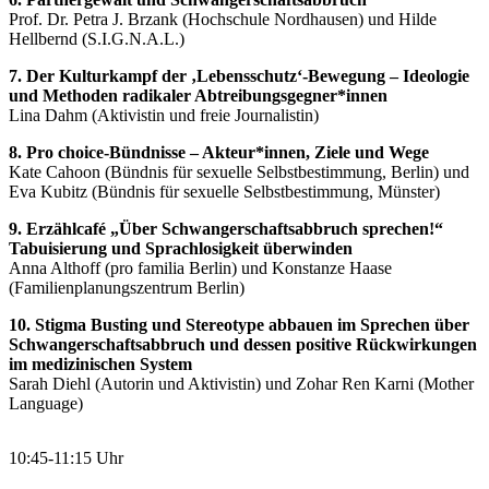
Prof. Dr. Petra J. Brzank (Hochschule Nordhausen) und Hilde
Hellbernd (S.I.G.N.A.L.)
7. Der Kulturkampf der ‚Lebensschutz‘-Bewegung – Ideologie
und Methoden radikaler Abtreibungsgegner*innen
Lina Dahm (Aktivistin und freie Journalistin)
8. Pro choice-Bündnisse – Akteur*innen, Ziele und Wege
Kate Cahoon (Bündnis für sexuelle Selbstbestimmung, Berlin) und
Eva Kubitz (Bündnis für sexuelle Selbstbestimmung, Münster)
9. Erzählcafé „Über Schwangerschaftsabbruch sprechen!“
Tabuisierung und Sprachlosigkeit überwinden
Anna Althoff (pro familia Berlin) und Konstanze Haase
(Familienplanungszentrum Berlin)
10. Stigma Busting und Stereotype abbauen im Sprechen über
Schwangerschaftsabbruch und dessen positive Rückwirkungen
im medizinischen System
Sarah Diehl (Autorin und Aktivistin) und Zohar Ren Karni (Mother
Language)
10:45-11:15 Uhr