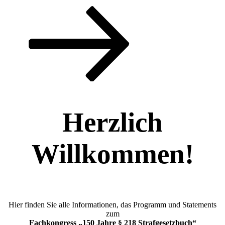
Zum
Inhalt
nach
unten
scrollen
Herzlich
Willkommen!
Hier finden Sie alle Informationen, das Programm und Statements
zum
Fachkongress
„150 Jahre § 218 Strafgesetzbuch“