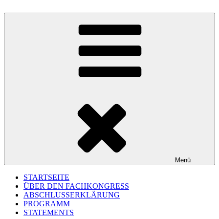
Zum
Inhalt
springen
150 Jahre §218
Menü
STARTSEITE
ÜBER DEN FACHKONGRESS
ABSCHLUSSERKLÄRUNG
PROGRAMM
STATEMENTS